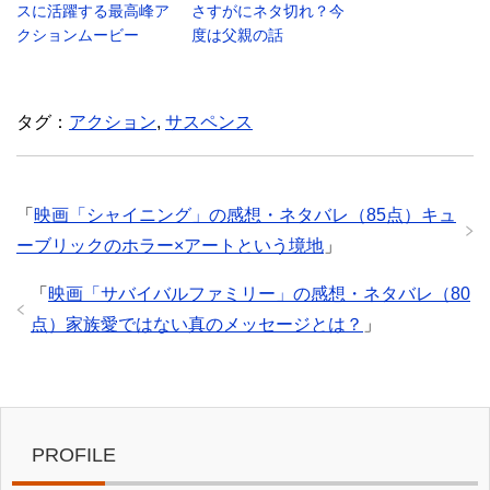
スに活躍する最高峰ア
さすがにネタ切れ？今
クションムービー
度は父親の話
タグ：
アクション
,
サスペンス
「
映画「シャイニング」の感想・ネタバレ（85点）キュ
ーブリックのホラー×アートという境地
」
「
映画「サバイバルファミリー」の感想・ネタバレ（80
点）家族愛ではない真のメッセージとは？
」
PROFILE