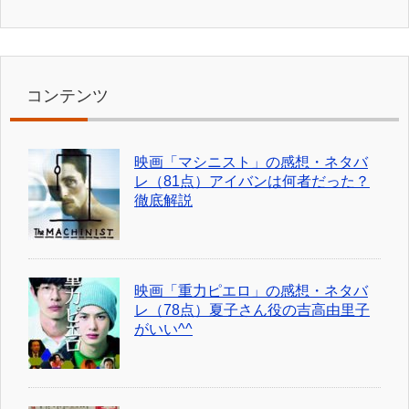
コンテンツ
映画「マシニスト」の感想・ネタバ
レ（81点）アイバンは何者だった？
徹底解説
映画「重力ピエロ」の感想・ネタバ
レ（78点）夏子さん役の吉高由里子
がいい^^