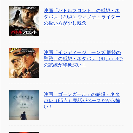
映画「バトルフロント」の感想・ネ
タバレ（79点）ウィノナ・ライダー
の扱い方が少し残念
映画「インディージョーンズ 最後の
聖戦」の感想・ネタバレ（91点）3つ
の試練が印象深い！
映画「ゴーンガール」の感想・ネタ
バレ（85点）実話がベースだから怖
い！