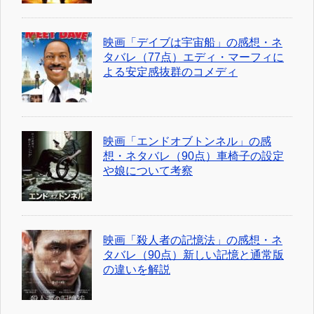
映画「デイブは宇宙船」の感想・ネ
タバレ（77点）エディ・マーフィに
よる安定感抜群のコメディ
映画「エンドオブトンネル」の感
想・ネタバレ（90点）車椅子の設定
や娘について考察
映画「殺人者の記憶法」の感想・ネ
タバレ（90点）新しい記憶と通常版
の違いを解説