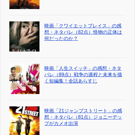
映画「クワイエットプレイス」の感
想・ネタバレ（82点）怪物の正体は
何だったのか？
映画「人生スイッチ」の感想・ネタ
バレ（89点）戦争の過程と未来を描
く短編集！全話あらすじ
映画「21ジャンプストリート」の感
想・ネタバレ（81点）ジョニーデッ
プがカメオ出演