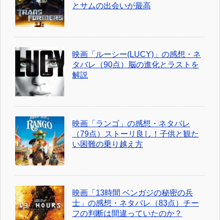
とサムの出会いが最高
映画「ルーシー(LUCY)」の感想・ネ
タバレ（90点）脳の進化とラストを
解説
映画「ランゴ」の感想・ネタバレ
（79点）ストーリ良し！子供と観た
い困難の乗り越え方
映画「13時間 ベンガジの秘密の兵
士」の感想・ネタバレ（83点）チー
フの判断は間違っていたのか？