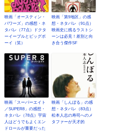
映画「オースティン・
映画「第9地区」の感
パワーズ」の感想・ネ
想・ネタバレ（91点）
タバレ（77点）ドクタ
映画史に残るラストシ
ーイーブルとビッグボ
ーンは必見！差別と向
ーイ（笑）
き合う傑作SF
映画「スーパーエイト
映画「しんぼる」の感
／SUPER8」の感想・
想・ネタバレ（83点）
ネタバレ（78点）宇宙
松本人志の寿司へのメ
人はどうでもよくエン
タファーが天才的
ドロールが重要だった