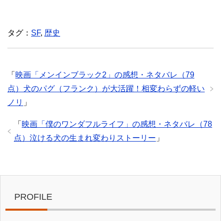
タグ：
SF
,
歴史
「
映画「メンインブラック2」の感想・ネタバレ（79
点）犬のパグ（フランク）が大活躍！相変わらずの軽い
ノリ
」
「
映画「僕のワンダフルライフ」の感想・ネタバレ（78
点）泣ける犬の生まれ変わりストーリー
」
PROFILE