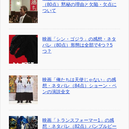
（80点）黙秘の理由と欠陥・欠点に
ついて
映画「シン・ゴジラ」の感想・ネタ
バレ（80点）形態は全部で4つ？5
つ？
映画「俺たちは天使じゃない」の感
想・ネタバレ（84点）ショーン・ペ
ンの演説全文
映画「トランスフォーマー1」の感
想・ネタバレ（82点）バンブルビー