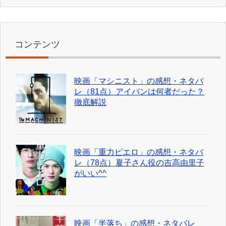
コンテンツ
映画「マシニスト」の感想・ネタバ
レ（81点）アイバンは何者だった？
徹底解説
映画「重力ピエロ」の感想・ネタバ
レ（78点）夏子さん役の吉高由里子
がいい^^
映画「半落ち」の感想・ネタバレ