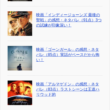
映画「インディージョーンズ 最後の
聖戦」の感想・ネタバレ（91点）3つ
の試練が印象深い！
映画「ゴーンガール」の感想・ネタ
バレ（85点）実話がベースだから怖
い！
映画「アルマゲドン」の感想・ネタ
バレ（83点）ラストシーンは王道ハ
リウッド的