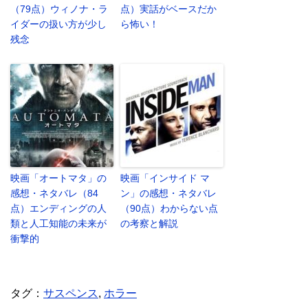
（79点）ウィノナ・ラ
点）実話がベースだか
イダーの扱い方が少し
ら怖い！
残念
映画「オートマタ」の
映画「インサイド マ
感想・ネタバレ（84
ン」の感想・ネタバレ
点）エンディングの人
（90点）わからない点
類と人工知能の未来が
の考察と解説
衝撃的
タグ：
サスペンス
,
ホラー