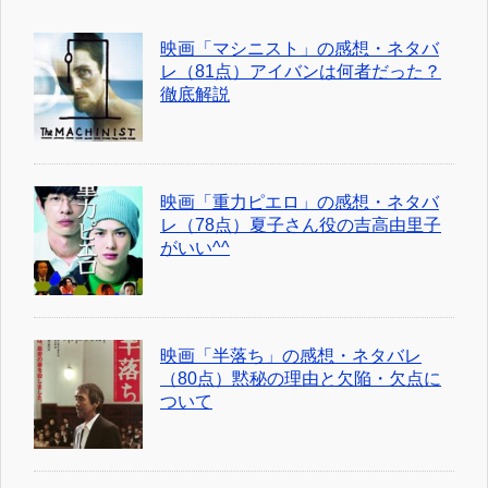
映画「マシニスト」の感想・ネタバ
レ（81点）アイバンは何者だった？
徹底解説
映画「重力ピエロ」の感想・ネタバ
レ（78点）夏子さん役の吉高由里子
がいい^^
映画「半落ち」の感想・ネタバレ
（80点）黙秘の理由と欠陥・欠点に
ついて