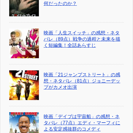
何だったのか？
映画「人生スイッチ」の感想・ネタ
バレ（89点）戦争の過程と未来を描
く短編集！全話あらすじ
映画「21ジャンプストリート」の感
想・ネタバレ（81点）ジョニーデッ
プがカメオ出演
映画「デイブは宇宙船」の感想・ネ
タバレ（77点）エディ・マーフィに
よる安定感抜群のコメディ