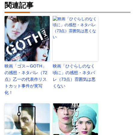
関連記事
映画「ゴス～GOTH」
映画「ひぐらしのなく
の感想・ネタバレ（72
頃に」の感想・ネタバ
点）乙一の代表作リス
レ（73点）雰囲気は悪
トカット事件が実写
くない
化！