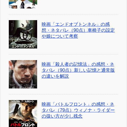
映画「エンドオブトンネル」の感
想・ネタバレ（90点）車椅子の設定
や娘について考察
映画「殺人者の記憶法」の感想・ネ
タバレ（90点）新しい記憶と通常版
の違いを解説
映画「バトルフロント」の感想・ネ
タバレ（79点）ウィノナ・ライダー
の扱い方が少し残念