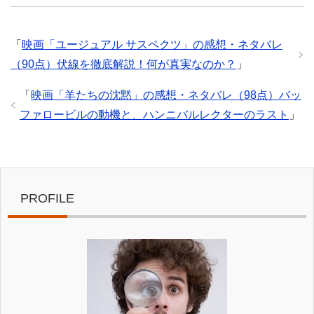
「
映画「ユージュアル サスペクツ」の感想・ネタバレ
（90点）伏線を徹底解説！何が真実なのか？
」
「
映画「羊たちの沈黙」の感想・ネタバレ（98点）バッ
ファロービルの動機と、ハンニバルレクターのラスト
」
PROFILE