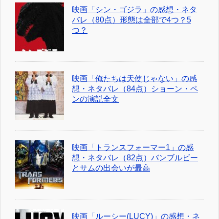
映画「シン・ゴジラ」の感想・ネタ
バレ（80点）形態は全部で4つ？5
つ？
映画「俺たちは天使じゃない」の感
想・ネタバレ（84点）ショーン・ペ
ンの演説全文
映画「トランスフォーマー1」の感
想・ネタバレ（82点）バンブルビー
とサムの出会いが最高
映画「ルーシー(LUCY)」の感想・ネ