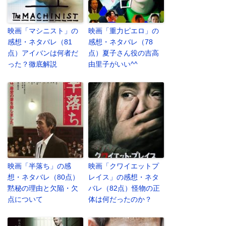
映画「マシニスト」の
映画「重力ピエロ」の
感想・ネタバレ（81
感想・ネタバレ（78
点）アイバンは何者だ
点）夏子さん役の吉高
った？徹底解説
由里子がいい^^
映画「半落ち」の感
映画「クワイエットプ
想・ネタバレ（80点）
レイス」の感想・ネタ
黙秘の理由と欠陥・欠
バレ（82点）怪物の正
点について
体は何だったのか？