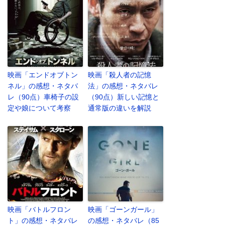
映画「エンドオブトン
映画「殺人者の記憶
ネル」の感想・ネタバ
法」の感想・ネタバレ
レ（90点）車椅子の設
（90点）新しい記憶と
定や娘について考察
通常版の違いを解説
映画「バトルフロン
映画「ゴーンガール」
ト」の感想・ネタバレ
の感想・ネタバレ（85