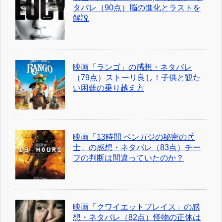
タバレ（90点）脳の進化とラストを
解説
映画「ランゴ」の感想・ネタバレ
（79点）ストーリ良し！子供と観た
い困難の乗り越え方
映画「13時間 ベンガジの秘密の兵
士」の感想・ネタバレ（83点）チー
フの判断は間違っていたのか？
映画「クワイエットプレイス」の感
想・ネタバレ（82点）怪物の正体は